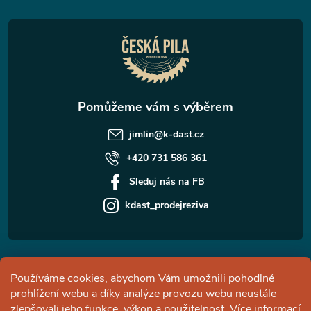
t
í
jimlin
@
k-dast.cz
+420 731 586 361
Sleduj nás na FB
kdast_prodejreziva
Informace pro vás
Používáme cookies, abychom Vám umožnili pohodlné
prohlížení webu a díky analýze provozu webu neustále
Facebook
zlepšovali jeho funkce, výkon a použitelnost.
Více informací