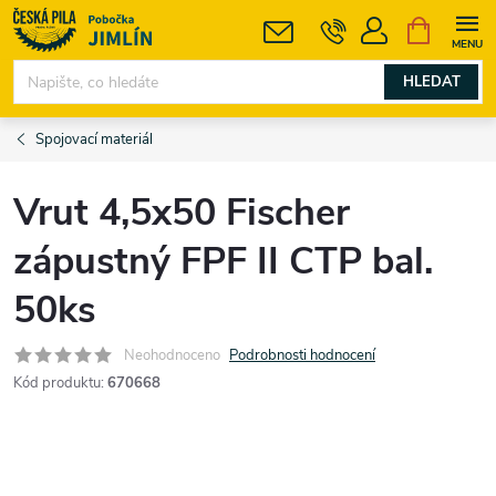
Přejít
NÁKUPNÍ
KOŠÍK
na
obsah
HLEDAT
Spojovací materiál
Vrut 4,5x50 Fischer
zápustný FPF II CTP bal.
50ks
Neohodnoceno
Podrobnosti hodnocení
Kód produktu:
670668