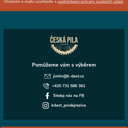
p
Vložením e-mailu souhlasíte s
podmínkami ochrany osobních údajů
a
t
í
jimlin
@
k-dast.cz
+420 731 586 361
Sleduj nás na FB
kdast_prodejreziva