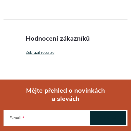
Hodnocení zákazníků
Zobrazit recenze
Mějte přehled o novinkách
a slevách
Z
á
E-mail
ODEBÍRAT