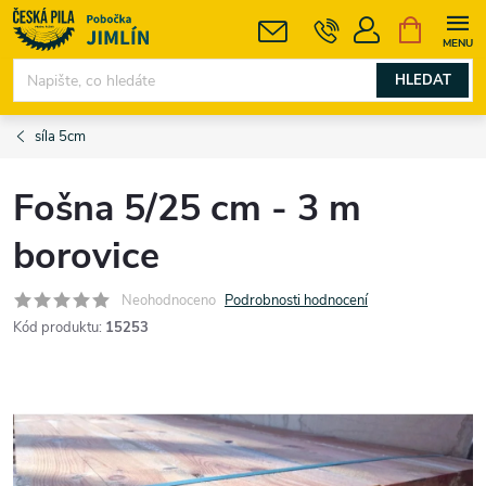
Přejít
NÁKUPNÍ
KOŠÍK
na
obsah
HLEDAT
síla 5cm
Fošna 5/25 cm - 3 m
borovice
Neohodnoceno
Podrobnosti hodnocení
Kód produktu:
15253