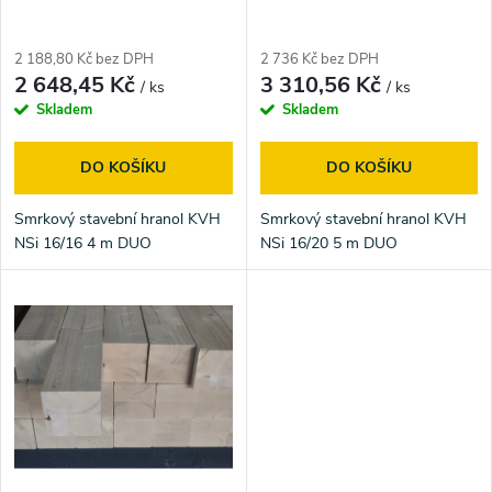
p
p
r
2 188,80 Kč bez DPH
2 736 Kč bez DPH
r
2 648,45 Kč
3 310,56 Kč
/ ks
/ ks
o
Skladem
Skladem
o
d
DO KOŠÍKU
DO KOŠÍKU
d
u
Smrkový stavební hranol KVH
Smrkový stavební hranol KVH
u
NSi 16/16 4 m DUO
NSi 16/20 5 m DUO
k
k
t
t
ů
ů