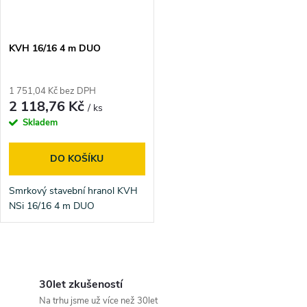
KVH 16/16 4 m DUO
1 751,04 Kč bez DPH
2 118,76 Kč
/ ks
Skladem
DO KOŠÍKU
Smrkový stavební hranol KVH
NSi 16/16 4 m DUO
O
v
30let zkušeností
Na trhu jsme už více než 30let