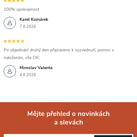
v
100% spokojenost
ý
Karel Komárek
p
7.8.2026
i
s
Po objednání druhý den připraveno k vyzvednutí, pomoc s
naložením, vše OK.
u
Miroslav Valenta
4.8.2026
Mějte přehled o novinkách
a slevách
Z