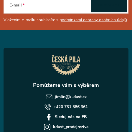
á
E-mail
ODEBÍRAT
p
Vložením e-mailu souhlasíte s
podmínkami ochrany osobních údajů
a
t
í
jimlin
@
k-dast.cz
+420 731 586 361
Sleduj nás na FB
kdast_prodejreziva