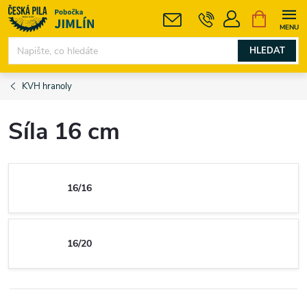
Přejít
NÁKUPNÍ
KOŠÍK
na
obsah
HLEDAT
KVH hranoly
Síla 16 cm
16/16
16/20