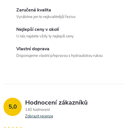
l
Zaručená kvalita
á
Vyrábíme jen to nejkvalitnější řezivo
d
Nejlepší ceny v okolí
a
U nás najdete vždy ty nejlepší ceny
c
Vlastní doprava
Disponujeme vlastní přepravou s hydraulickou rukou
í
p
r
v
Hodnocení zákazníků
k
5,0
140 hodnocení
y
Zobrazit recenze