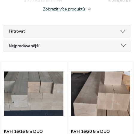
4 377,60 Kč bez DPH
5 296,90 Kč
Zobrazit více produktů
Filtrovat
Ř
Nejprodávanější
a
Nejlevnější
V
Nejdražší
z
ý
Abecedně
e
p
n
i
í
s
KVH 16/16 5m DUO
KVH 16/20 5m DUO