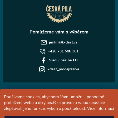
t
í
jimlin
@
k-dast.cz
+420 731 586 361
Sleduj nás na FB
kdast_prodejreziva
Informace pro vás
Používáme cookies, abychom Vám umožnili pohodlné
prohlížení webu a díky analýze provozu webu neustále
Facebook
zlepšovali jeho funkce, výkon a použitelnost.
Více informací