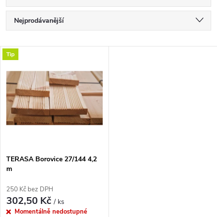
Ř
Nejprodávanější
a
Nejlevnější
V
Tip
Nejdražší
z
ý
Abecedně
e
p
n
i
í
s
p
TERASA Borovice 27/144 4,2
m
p
r
250 Kč bez DPH
r
302,50 Kč
/ ks
o
Momentálně nedostupné