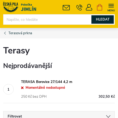
Přejít
NÁKUPNÍ
KOŠÍK
na
obsah
HLEDAT
Terasová prkna
Terasy
Nejprodávanější
TERASA Borovice 27/144 4,2 m
Momentálně nedostupné
250 Kč bez DPH
302,50 Kč
Filtrovat