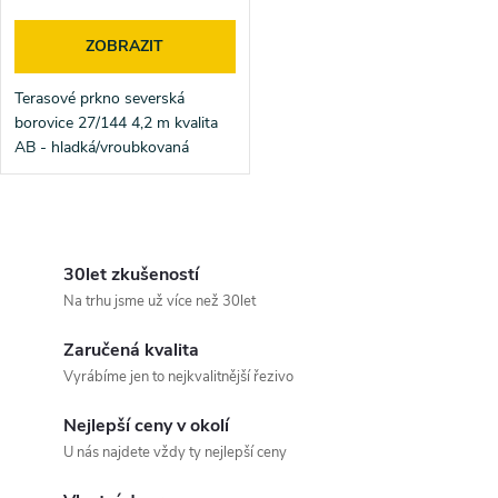
o
d
ZOBRAZIT
d
u
Terasové prkno severská
u
borovice 27/144 4,2 m kvalita
k
AB - hladká/vroubkovaná
k
t
t
O
ů
v
30let zkušeností
ů
Na trhu jsme už více než 30let
l
Zaručená kvalita
á
Vyrábíme jen to nejkvalitnější řezivo
d
Nejlepší ceny v okolí
a
U nás najdete vždy ty nejlepší ceny