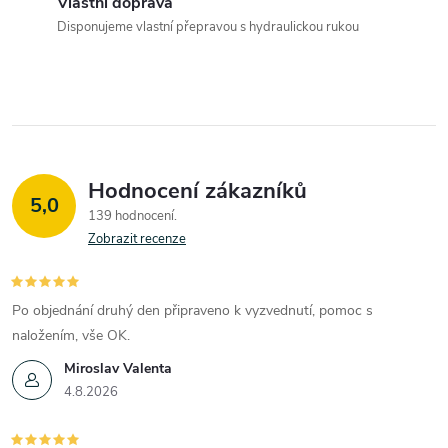
c
Vlastní doprava
Disponujeme vlastní přepravou s hydraulickou rukou
í
p
r
v
Hodnocení zákazníků
k
5,0
139 hodnocení
y
Zobrazit recenze
v
Po objednání druhý den připraveno k vyzvednutí, pomoc s
ý
naložením, vše OK.
p
Miroslav Valenta
4.8.2026
i