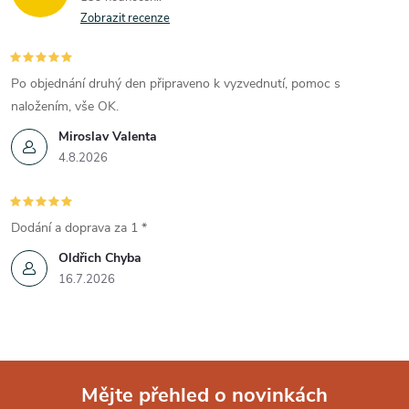
y
Zobrazit recenze
v
Po objednání druhý den připraveno k vyzvednutí, pomoc s
ý
naložením, vše OK.
p
Miroslav Valenta
4.8.2026
i
s
Dodání a doprava za 1 *
u
Oldřich Chyba
16.7.2026
Mějte přehled o novinkách