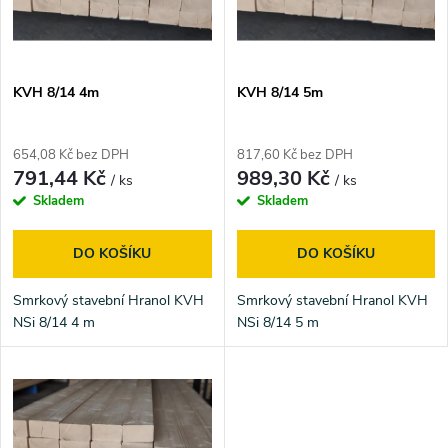
n
i
í
s
p
KVH 8/14 4m
KVH 8/14 5m
p
r
654,08 Kč bez DPH
817,60 Kč bez DPH
r
791,44 Kč
989,30 Kč
/ ks
/ ks
o
Skladem
Skladem
o
d
DO KOŠÍKU
DO KOŠÍKU
d
u
Smrkový stavební Hranol KVH
Smrkový stavební Hranol KVH
u
NSi 8/14 4 m
NSi 8/14 5 m
k
k
t
t