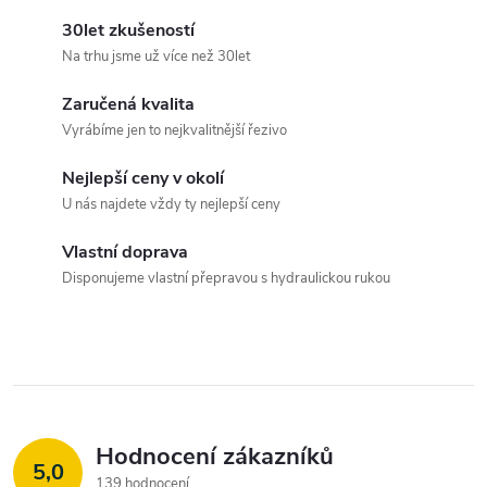
v
30let zkušeností
Na trhu jsme už více než 30let
l
Zaručená kvalita
á
Vyrábíme jen to nejkvalitnější řezivo
d
Nejlepší ceny v okolí
a
U nás najdete vždy ty nejlepší ceny
c
Vlastní doprava
Disponujeme vlastní přepravou s hydraulickou rukou
í
p
r
v
Hodnocení zákazníků
k
5,0
139 hodnocení