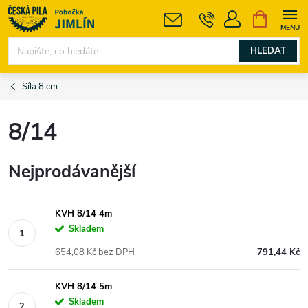
Přejít
NÁKUPNÍ
KOŠÍK
na
obsah
HLEDAT
Síla 8 cm
8/14
Nejprodávanější
KVH 8/14 4m
Skladem
654,08 Kč bez DPH
791,44 Kč
KVH 8/14 5m
Skladem