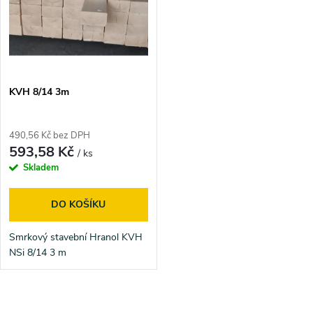
ů
ů
KVH 8/14 3m
490,56 Kč bez DPH
593,58 Kč
/ ks
Skladem
DO KOŠÍKU
Smrkový stavební Hranol KVH
NSi 8/14 3 m
O