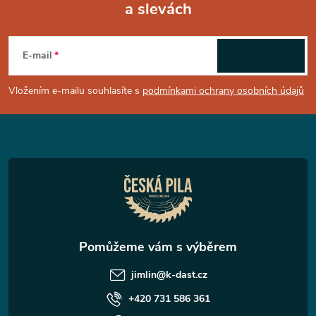
a slevách
Z
á
E-mail
ODEBÍRAT
p
Vložením e-mailu souhlasíte s
podmínkami ochrany osobních údajů
a
t
í
jimlin
@
k-dast.cz
+420 731 586 361