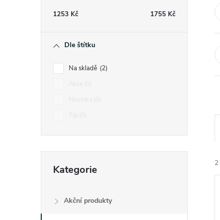
t
1253
Kč
1755
Kč
r
Dle štítku
a
Na skladě
2
n
Akce
0
Novinka
0
n
Tip
0
í
p
Přeskočit
2
Kategorie
kategorie
a
n
Akční produkty