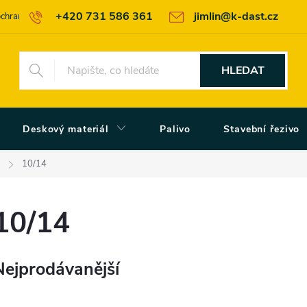
+420 731 586 361
jimlin@k-dast.cz
chrany osobních údajů
Obchodní podmínky
Moje objednávka
HLEDAT
Deskový materiál
Palivo
Stavební řezivo
10/14
10/14
Nejprodávanější