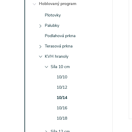
e
Hoblovaný program
í
Plotovky
l
i
Palubky
Podlahová prkna
Terasová prkna
KVH hranoly
Síla 10 cm
10/10
10/12
10/14
10/16
10/18
Síla 12 cm