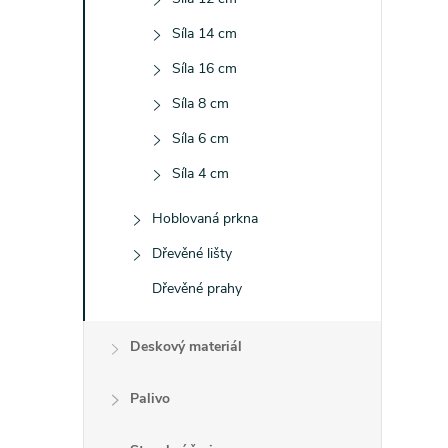
Síla 14 cm
Síla 16 cm
l
Síla 8 cm
Síla 6 cm
Síla 4 cm
Hoblovaná prkna
Dřevěné lišty
Dřevěné prahy
í
Deskový materiál
r
Palivo