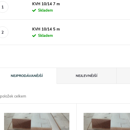
KVH 10/14 7 m
Skladem
KVH 10/14 5 m
Skladem
Ř
NEJPRODÁVANĚJŠÍ
NEJLEVNĚJŠÍ
a
položek celkem
z
V
e
ý