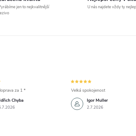
yrábíme jen to nejkvalitnější
U nás najdete vždy ty nejle
ezivo
oprava za 1 *
Velká spokojenost
ldřich Chyba
Igor Muller
6.7.2026
2.7.2026