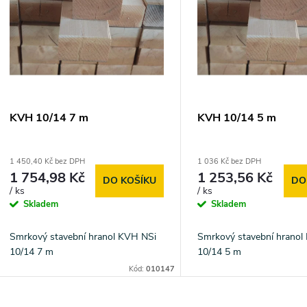
n
p
p
s
r
p
KVH 10/14 7 m
KVH 10/14 5 m
o
r
1 450,40 Kč bez DPH
1 036 Kč bez DPH
d
1 754,98 Kč
1 253,56 Kč
DO KOŠÍKU
DO
o
/ ks
/ ks
u
Skladem
Skladem
d
k
Smrkový stavební hranol KVH NSi
Smrkový stavební hranol
u
10/14 7 m
10/14 5 m
t
Kód:
010147
k