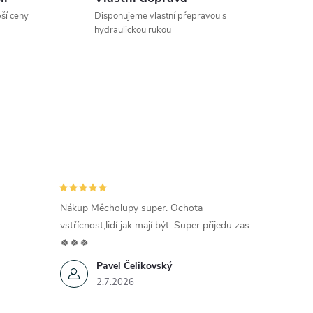
pší ceny
Disponujeme vlastní přepravou s
hydraulickou rukou
Nákup Měcholupy super. Ochota
vstřícnost,lidí jak mají být. Super přijedu zas
🍀🍀🍀
Pavel Čelikovský
2.7.2026