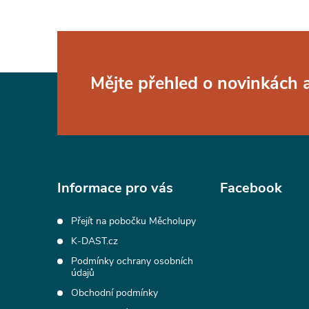
Z
Mějte přehled o novinkách
á
p
a
Informace pro vás
Facebook
t
Přejít na pobočku Měcholupy
K-DAST.cz
í
Podmínky ochrany osobních
údajů
Obchodní podmínky