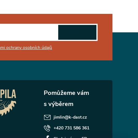
ODEBÍRAT
mi ochrany osobních údajů
jimlin
@
k-dast.cz
+420 731 586 361