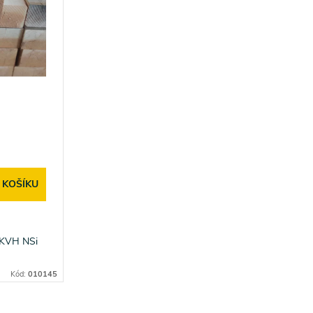
 KOŠÍKU
 KVH NSi
Kód:
010145