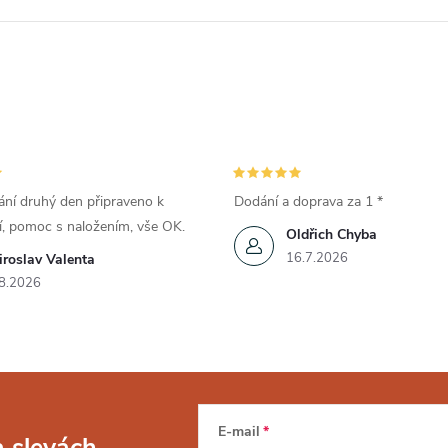
ní druhý den připraveno k
Dodání a doprava za 1 *
í, pomoc s naložením, vše OK.
Oldřich Chyba
16.7.2026
roslav Valenta
8.2026
E-mail
a slevách