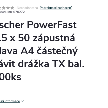
Neohodnoceno
Podrobnosti hodnocení
produktu:
670272
ischer PowerFast
.5 x 50 zápustná
lava A4 částečný
ávit drážka TX bal.
00ks
ilní informace