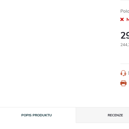
Pol
M
2
244,
Měr
cena
POPIS PRODUKTU
RECENZE