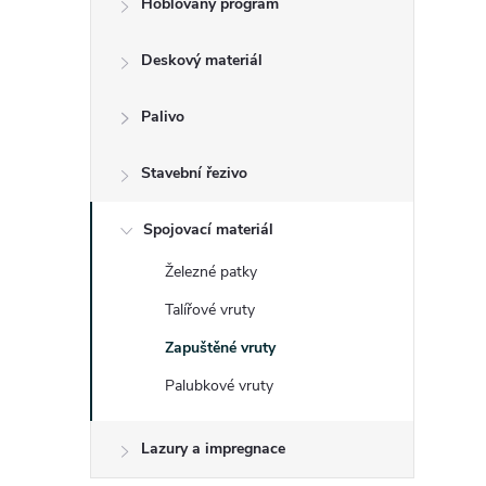
Hoblovaný program
t
Deskový materiál
r
a
Palivo
n
Stavební řezivo
n
Spojovací materiál
Železné patky
í
Talířové vruty
p
Zapuštěné vruty
Palubkové vruty
a
n
Lazury a impregnace