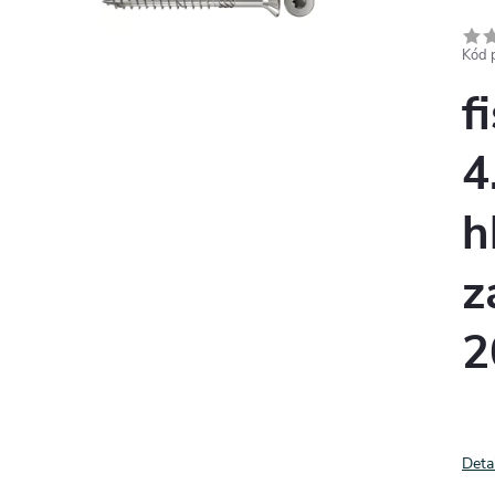
Kód 
f
4
h
z
2
Deta