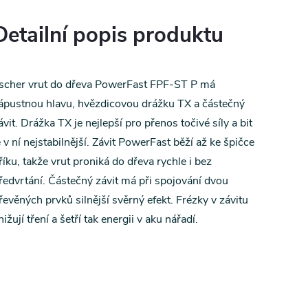
Detailní popis produktu
ischer vrut do dřeva PowerFast FPF-ST P má
ápustnou hlavu, hvězdicovou drážku TX a částečný
ávit. Drážka TX je nejlepší pro přenos točivé síly a bit
e v ní nejstabilnější. Závit PowerFast běží až ke špičce
říku, takže vrut proniká do dřeva rychle i bez
ředvrtání. Částečný závit má při spojování dvou
řevěných prvků silnější svěrný efekt. Frézky v závitu
nižují tření a šetří tak energii v aku nářadí.