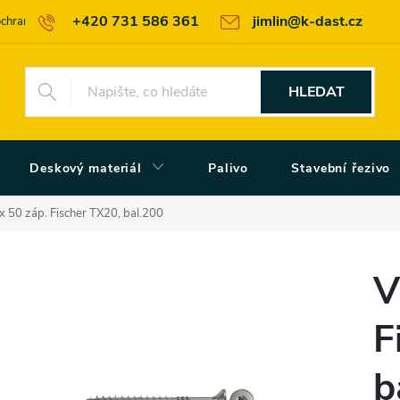
+420 731 586 361
jimlin@k-dast.cz
chrany osobních údajů
Obchodní podmínky
Moje objednávka
HLEDAT
Deskový materiál
Palivo
Stavební řezivo
 x 50 záp. Fischer TX20, bal.200
V
F
b