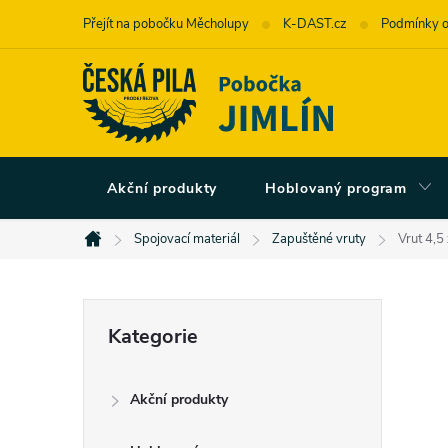
Přejít
Přejít na pobočku Měcholupy
K-DAST.cz
Podmínky o
na
obsah
Akční produkty
Hoblovaný program
Spojovací materiál
Zapuštěné vruty
Vrut 4,5
Domů
P
Přeskočit
Kategorie
kategorie
o
Akční produkty
s