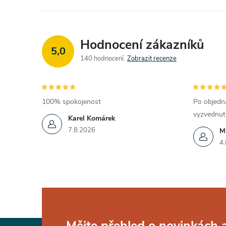
Hodnocení zákazníků
5,0
140 hodnocení
Zobrazit recenze
100% spokojenost
Po objedná
vyzvednut
Karel Komárek
7.8.2026
Mi
4.
Mějte přehled o novinkách