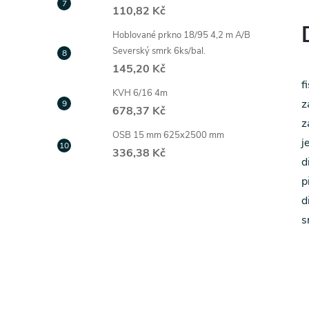
110,82 Kč
Hoblované prkno 18/95 4,2 m A/B
Severský smrk 6ks/bal.
145,20 Kč
f
KVH 6/16 4m
z
678,37 Kč
z
OSB 15 mm 625x2500 mm
j
336,38 Kč
d
p
d
s