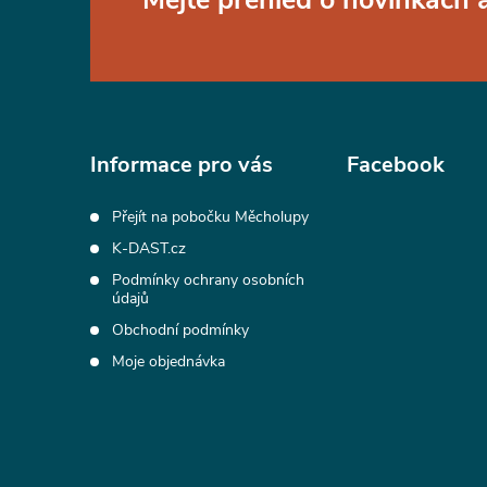
Z
á
p
a
Informace pro vás
Facebook
t
Přejít na pobočku Měcholupy
K-DAST.cz
í
Podmínky ochrany osobních
údajů
Obchodní podmínky
Moje objednávka