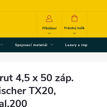
NÁKUPNÍ
KOŠÍK
Prázdný košík
Přihlášení
Spojovací materiál
Lazury a impregnace
rut 4,5 x 50 záp.
ischer TX20,
al.200