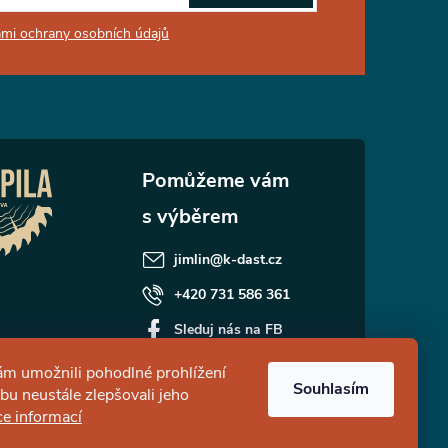
mi ochrany osobních údajů
jimlin
@
k-dast.cz
+420 731 586 361
Sleduj nás na FB
kdast_prodejreziva
m umožnili pohodlné prohlížení
Souhlasím
u neustále zlepšovali jeho
ce informací