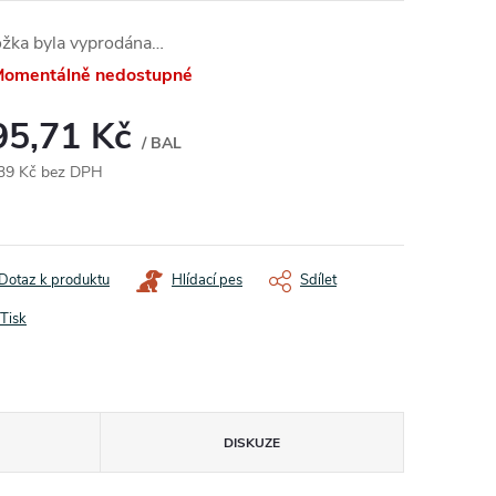
ožka byla vyprodána…
omentálně nedostupné
95,71 Kč
/ BAL
39 Kč bez DPH
ná
:
Dotaz k produktu
Hlídací pes
Sdílet
Tisk
DISKUZE