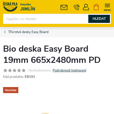
Přejít
NÁKUPNÍ
KOŠÍK
na
obsah
HLEDAT
Třívrstvé desky Easy Board
Bio deska Easy Board
19mm 665x2480mm PD
Neohodnoceno
Podrobnosti hodnocení
Kód produktu:
EB191
Novinka