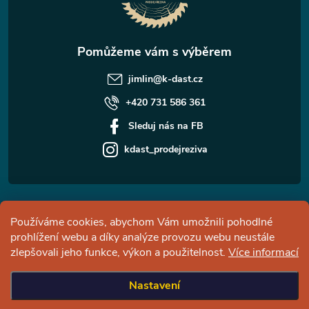
í
jimlin
@
k-dast.cz
+420 731 586 361
Sleduj nás na FB
kdast_prodejreziva
Informace pro vás
Používáme cookies, abychom Vám umožnili pohodlné
prohlížení webu a díky analýze provozu webu neustále
Facebook
zlepšovali jeho funkce, výkon a použitelnost.
Více informací
Nastavení
Copyright 2026
Česká pila - pobočka Jimlín
. Všechna práva vyhrazena.