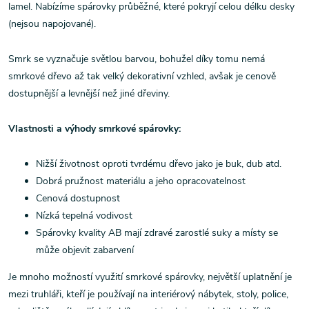
lamel. Nabízíme spárovky průběžné, které pokryjí celou délku desky
(nejsou napojované).
Smrk se vyznačuje světlou barvou, bohužel díky tomu nemá
smrkové dřevo až tak velký dekorativní vzhled, avšak je cenově
dostupnější a levnější než jiné dřeviny.
Vlastnosti a výhody smrkové spárovky:
Nižší životnost oproti tvrdému dřevo jako je buk, dub atd.
Dobrá pružnost materiálu a jeho opracovatelnost
Cenová dostupnost
Nízká tepelná vodivost
Spárovky kvality AB mají zdravé zarostlé suky a místy se
může objevit zabarvení
Je mnoho možností využití smrkové spárovky, největší uplatnění je
mezi truhláři, kteří je používají na interiérový nábytek, stoly, police,