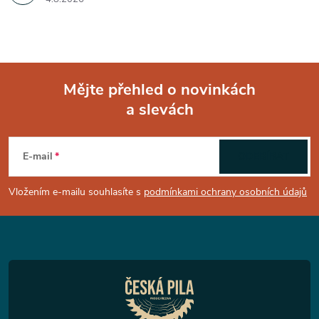
Mějte přehled o novinkách
a slevách
Z
á
E-mail
ODEBÍRAT
p
Vložením e-mailu souhlasíte s
podmínkami ochrany osobních údajů
a
t
í