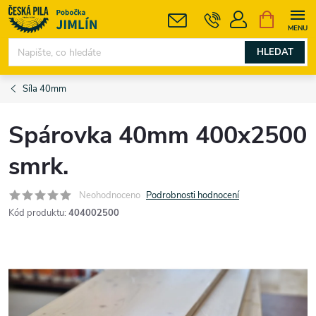
Přejít
NÁKUPNÍ
KOŠÍK
na
obsah
HLEDAT
Síla 40mm
Spárovka 40mm 400x2500
smrk.
Neohodnoceno
Podrobnosti hodnocení
Kód produktu:
404002500