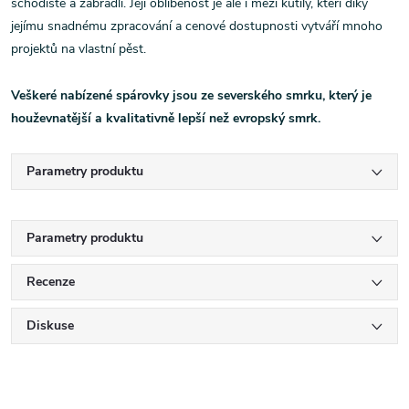
schodiště a zábradlí. Její oblíbenost je ale i mezi kutily, kteří díky
jejímu snadnému zpracování a cenové dostupnosti vytváří mnoho
projektů na vlastní pěst.
Veškeré nabízené spárovky jsou ze severského smrku, který je
houževnatější a kvalitativně lepší než evropský smrk.
Parametry produktu
Parametry produktu
Recenze
Diskuse