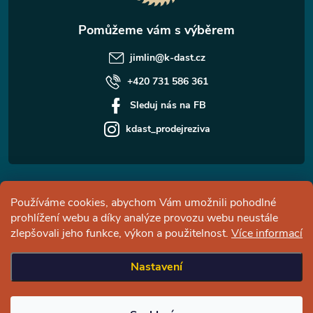
jimlin
@
k-dast.cz
+420 731 586 361
Sleduj nás na FB
kdast_prodejreziva
Informace pro vás
Používáme cookies, abychom Vám umožnili pohodlné
prohlížení webu a díky analýze provozu webu neustále
Facebook
zlepšovali jeho funkce, výkon a použitelnost.
Více informací
Nastavení
Copyright 2026
Česká pila - pobočka Jimlín
. Všechna práva vyhrazena.
Upravit nastavení cookies