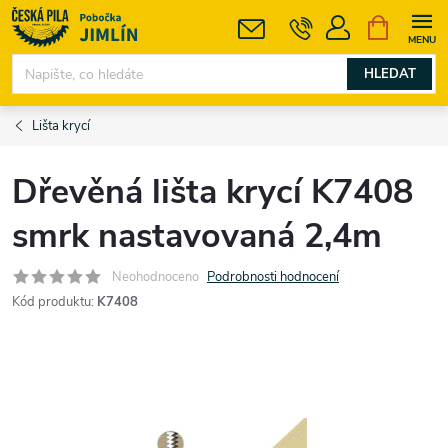
Přejít
NÁKUPNÍ
KOŠÍK
na
obsah
HLEDAT
Lišta krycí
Dřevěná lišta krycí K7408
smrk nastavovaná 2,4m
Neohodnoceno
Podrobnosti hodnocení
Kód produktu:
K7408