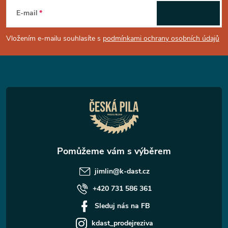
á
E-mail
ODEBÍRAT
p
Vložením e-mailu souhlasíte s
podmínkami ochrany osobních údajů
a
t
í
jimlin
@
k-dast.cz
+420 731 586 361
Sleduj nás na FB
kdast_prodejreziva