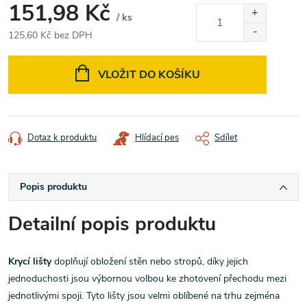
151,98 Kč
/ ks
125,60 Kč bez DPH
Měrná
cena:
VLOŽIT DO KOŠÍKU
Dotaz k produktu
Hlídací pes
Sdílet
Popis produktu
Detailní popis produktu
Krycí lišty
doplňují obložení stěn nebo stropů, díky jejich
jednoduchosti jsou výbornou volbou ke zhotovení přechodu mezi
jednotlivými spoji. Tyto lišty jsou velmi oblíbené na trhu zejména