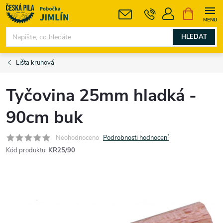
Přejít
NÁKUPNÍ
KOŠÍK
na
obsah
HLEDAT
Lišta kruhová
Tyčovina 25mm hladká -
90cm buk
Neohodnoceno
Podrobnosti hodnocení
Kód produktu:
KR25/90