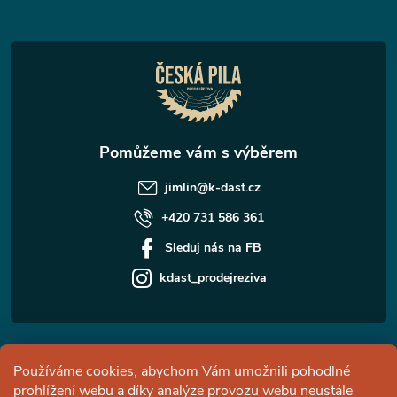
a
t
í
jimlin
@
k-dast.cz
+420 731 586 361
Sleduj nás na FB
kdast_prodejreziva
Informace pro vás
Používáme cookies, abychom Vám umožnili pohodlné
prohlížení webu a díky analýze provozu webu neustále