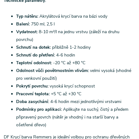
Technické parametry:
Typ nátěru:
Akrylátová krycí barva na bázi vody
Balení:
750 ml, 2,5 l
Vydatnost:
8-10 m²/l na jednu vrstvu (záleží na druhu
povrchu)
Schnutí na dotek:
přibližně 1-2 hodiny
Schnutí do přetření:
4-6 hodin
Teplotní odolnost:
-20 °C až +80 °C
Odolnost vůči povětrnostním vlivům:
velmi vysoká (vhodné
pro venkovní použití)
Pokrytí povrchu:
vysoká krycí schopnost
Pracovní teplota:
+5 °C až +30 °C
Doba zasychání:
4-6 hodin mezi jednotlivými vrstvami
Podmínky pro aplikaci:
Aplikujte na suchý, čistý a předem
připravený povrch (nátěr je vhodný i na starší barvy a
ošetřené dřevo)
DF Krycí barva Remmers je ideální volbou pro ochranu dřevěných