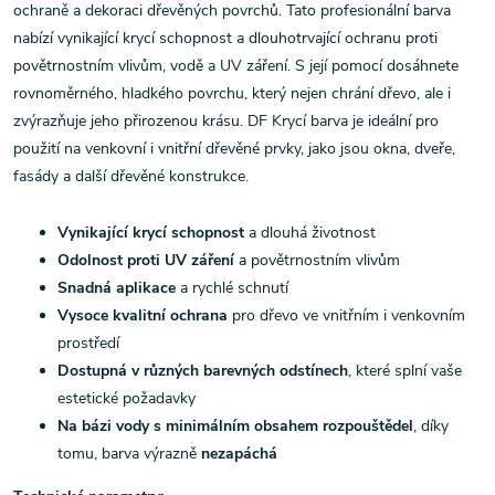
ochraně a dekoraci dřevěných povrchů. Tato profesionální barva
nabízí vynikající krycí schopnost a dlouhotrvající ochranu proti
povětrnostním vlivům, vodě a UV záření. S její pomocí dosáhnete
rovnoměrného, hladkého povrchu, který nejen chrání dřevo, ale i
zvýrazňuje jeho přirozenou krásu. DF Krycí barva je ideální pro
použití na venkovní i vnitřní dřevěné prvky, jako jsou okna, dveře,
fasády a další dřevěné konstrukce.
Vynikající krycí schopnost
a dlouhá životnost
Odolnost proti UV záření
a povětrnostním vlivům
Snadná aplikace
a rychlé schnutí
Vysoce kvalitní ochrana
pro dřevo ve vnitřním i venkovním
prostředí
Dostupná v různých barevných odstínech
, které splní vaše
estetické požadavky
Na bázi vody s minimálním obsahem rozpouštědel
, díky
tomu, barva výrazně
nezapáchá