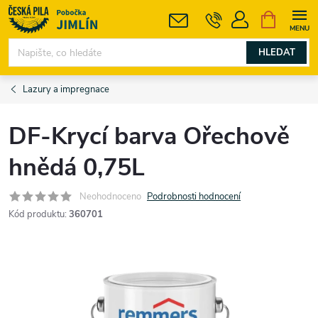
Přejít
NÁKUPNÍ
KOŠÍK
na
obsah
HLEDAT
Lazury a impregnace
DF-Krycí barva Ořechově
hnědá 0,75L
Neohodnoceno
Podrobnosti hodnocení
Kód produktu:
360701