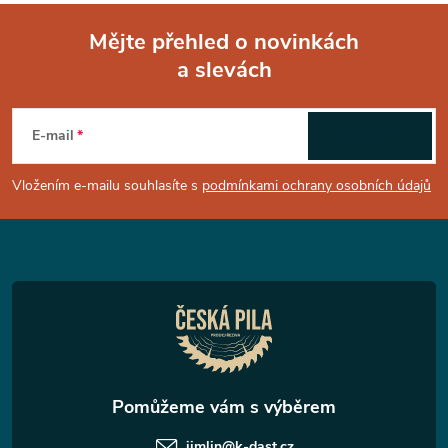
Mějte přehled o novinkách
a slevách
Z
á
E-mail
ODEBÍRAT
p
Vložením e-mailu souhlasíte s
podmínkami ochrany osobních údajů
a
t
í
jimlin
@
k-dast.cz