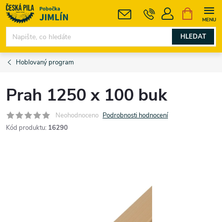
Přejít
NÁKUPNÍ
KOŠÍK
na
obsah
HLEDAT
Hoblovaný program
Prah 1250 x 100 buk
Neohodnoceno
Podrobnosti hodnocení
Kód produktu:
16290