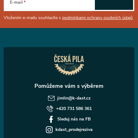
á
E-mail
ODEBÍRAT
p
Vložením e-mailu souhlasíte s
podmínkami ochrany osobních údajů
a
t
í
jimlin
@
k-dast.cz
+420 731 586 361
Sleduj nás na FB
kdast_prodejreziva