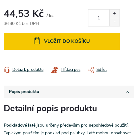
44,53 Kč
/ ks
36,80 Kč bez DPH
Měrná
cena:
VLOŽIT DO KOŠÍKU
Dotaz k produktu
Hlídací pes
Sdílet
Popis produktu
Detailní popis produktu
Podkladové latě
jsou určeny především pro
nepohledové
použití.
Typickým použitím je podklad pod palubky. Latě mohou obsahovat