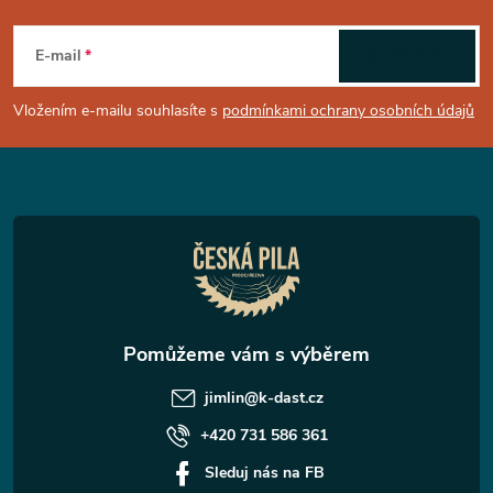
Z
á
E-mail
ODEBÍRAT
p
Vložením e-mailu souhlasíte s
podmínkami ochrany osobních údajů
a
t
í
jimlin
@
k-dast.cz
+420 731 586 361
Sleduj nás na FB