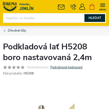
Přejít
NÁKUPNÍ
KOŠÍK
na
obsah
HLEDAT
Dřevěné lišty
Podkladová lať H5208
boro nastavovaná 2,4m
Neohodnoceno
Podrobnosti hodnocení
Kód produktu:
H5208