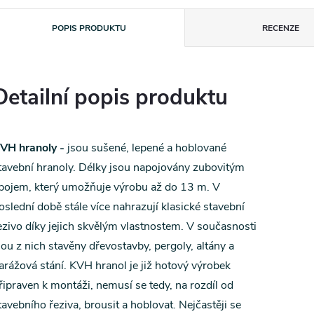
POPIS PRODUKTU
RECENZE
Detailní popis produktu
VH hranoly -
jsou sušené, lepené a hoblované
tavební hranoly. Délky jsou napojovány zubovitým
pojem, který umožňuje výrobu až do 13 m. V
oslední době stále více nahrazují klasické stavební
ezivo díky jejich skvělým vlastnostem. V současnosti
sou z nich stavěny dřevostavby, pergoly, altány a
arážová stání. KVH hranol je již hotový výrobek
řipraven k montáži, nemusí se tedy, na rozdíl od
tavebního řeziva, brousit a hoblovat. Nejčastěji se