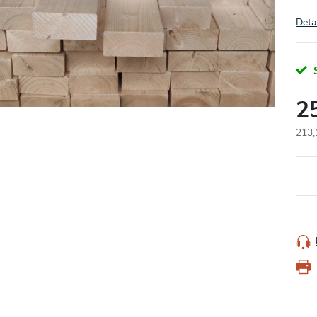
Deta
2
213,
Měr
cena