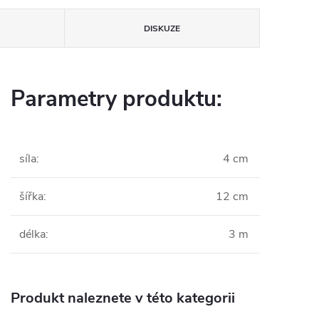
DISKUZE
Parametry produktu:
síla
:
4 cm
šířka
:
12 cm
délka
:
3 m
Produkt naleznete v této kategorii