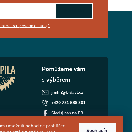
ODEBÍRAT
mi ochrany osobních údajů
jimlin
@
k-dast.cz
+420 731 586 361
Sleduj nás na FB
kdast_prodejreziva
m umožnili pohodlné prohlížení
Souhlasím