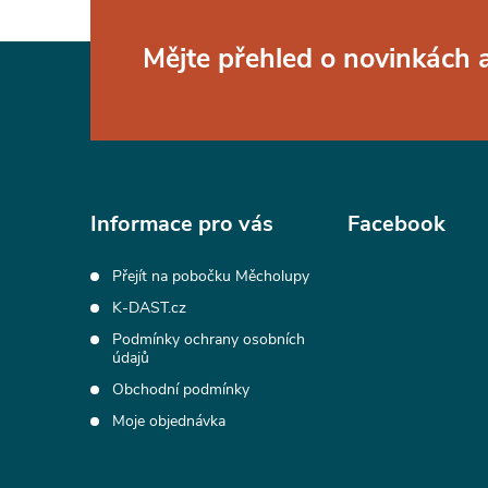
Z
Mějte přehled o novinkách
á
p
a
Informace pro vás
Facebook
t
Přejít na pobočku Měcholupy
K-DAST.cz
í
Podmínky ochrany osobních
údajů
Obchodní podmínky
Moje objednávka