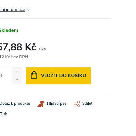
ilní informace
Skladem
57,88 Kč
/ ks
12 Kč bez DPH
ná
:
VLOŽIT DO KOŠÍKU
Dotaz k produktu
Hlídací pes
Sdílet
Tisk