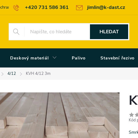
+420 731 586 361
jimlin@k-dast.cz
chrany osobních údajů
Obchodní podmínky
Moje objednávka
HLEDAT
Deskový materiál
Palivo
Stavební řezivo
4/12
KVH 4/12 3m
K
Kód 
Smrk