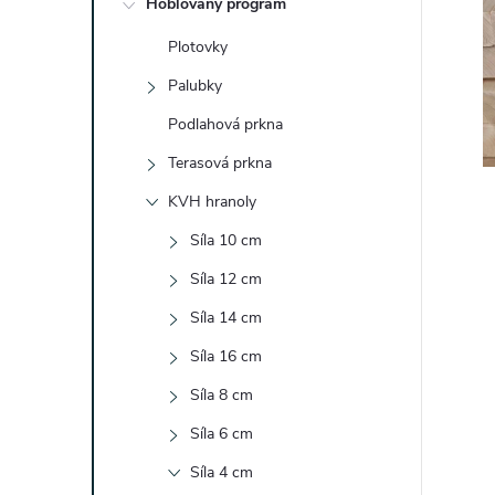
Hoblovaný program
t
Plotovky
r
Palubky
a
Podlahová prkna
Terasová prkna
n
KVH hranoly
n
Síla 10 cm
Síla 12 cm
í
Síla 14 cm
p
Síla 16 cm
a
Síla 8 cm
Síla 6 cm
n
Síla 4 cm