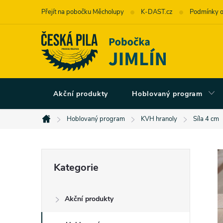
Přejít
Přejít na pobočku Měcholupy
K-DAST.cz
Podmínky o
na
obsah
Akční produkty
Hoblovaný program
Hoblovaný program
KVH hranoly
Síla 4 cm
Domů
P
Přeskočit
Kategorie
kategorie
o
Akční produkty
s