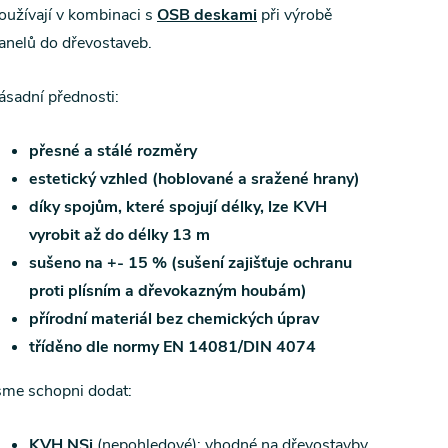
oužívají v kombinaci s
OSB deskami
při výrobě
anelů do dřevostaveb.
ásadní přednosti:
přesné a stálé rozměry
estetický vzhled (hoblované a sražené hrany)
díky spojům, které spojují délky, lze KVH
vyrobit až do délky 13 m
sušeno na +- 15 % (sušení zajišťuje ochranu
proti plísním a dřevokazným houbám)
přírodní materiál bez chemických úprav
tříděno dle normy EN 14081/DIN 4074
sme schopni dodat:
KVH NSi
(nepohledové): vhodné na dřevostavby